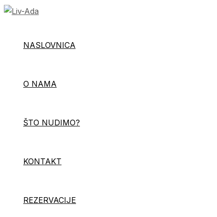
Skip
Type
Name*
Email*
Website
to
here..
content
NASLOVNICA
O NAMA
ŠTO NUDIMO?
KONTAKT
REZERVACIJE