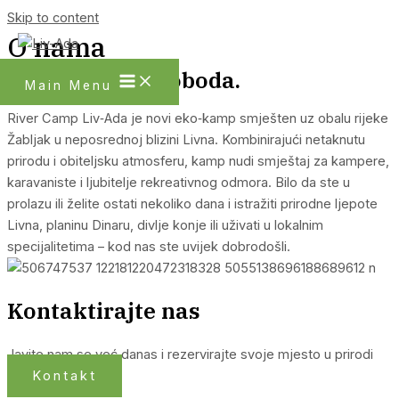
Skip to content
O nama
Priroda. Mir. Sloboda.
Main Menu
River Camp Liv‑Ada je novi eko‑kamp smješten uz obalu rijeke
Žabljak u neposrednoj blizini Livna. Kombinirajući netaknutu
prirodu i obiteljsku atmosferu, kamp nudi smještaj za kampere,
karavaniste i ljubitelje rekreativnog odmora. Bilo da ste u
prolazu ili želite ostati nekoliko dana i istražiti prirodne ljepote
Livna, planinu Dinaru, divlje konje ili uživati u lokalnim
specijalitetima – kod nas ste uvijek dobrodošli.
Kontaktirajte nas
Javite nam se već danas i rezervirajte svoje mjesto u prirodi
Kontakt