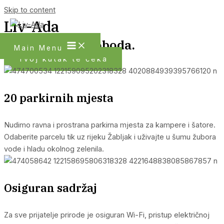
Skip to content
Liv-Ada
Priroda. Mir. Sloboda.
Main Menu
Tvoj kutak te čeka
20 parkirnih mjesta
Nudimo ravna i prostrana parkirna mjesta za kampere i šatore.
Odaberite parcelu tik uz rijeku Žabljak i uživajte u šumu žubora
vode i hladu okolnog zelenila.
Osiguran sadržaj
Za sve prijatelje prirode je osiguran Wi-Fi, pristup električnoj