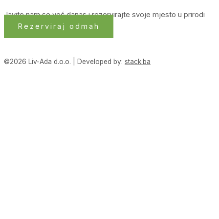
Javite nam se već danas i rezervirajte svoje mjesto u prirodi
Rezerviraj odmah
©2026 Liv-Ada d.o.o. | Developed by:
stack.ba