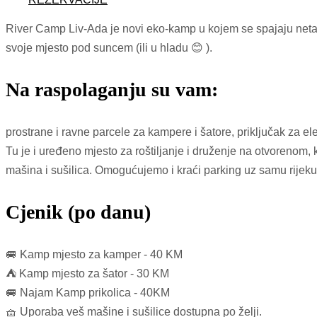
River Camp Liv‑Ada je novi eko‑kamp u kojem se spajaju netakn
svoje mjesto pod suncem (ili u hladu 😊 ).
Na raspolaganju su vam:
prostrane i ravne parcele za kampere i šatore, priključak za e
Tu je i uređeno mjesto za roštiljanje i druženje na otvorenom, 
mašina i sušilica. Omogućujemo i kraći parking uz samu rijeku 
Cjenik (po danu)
🚐 Kamp mjesto za kamper - 40 KM
⛺ Kamp mjesto za šator - 30 KM
🚐 Najam Kamp prikolica - 40KM
🧺 Uporaba veš mašine i sušilice dostupna po želji.