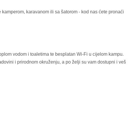
te kamperom, karavanom ili sa šatorom - kod nas ćete pronaći
 toplom vodom i toaletima te besplatan Wi‑Fi u cijelom kampu.
adovini i prirodnom okruženju, a po želji su vam dostupni i veš