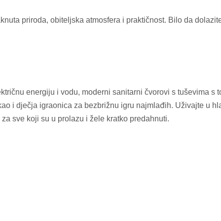
uta priroda, obiteljska atmosfera i praktičnost. Bilo da dolazi
lektričnu energiju i vodu, moderni sanitarni čvorovi s tuševima s
kao i dječja igraonica za bezbrižnu igru najmlađih. Uživajte u hl
za sve koji su u prolazu i žele kratko predahnuti.