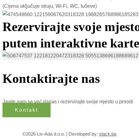
(Cijena uključuje struju, Wi-Fi, WC, tuševe)
Rezervirajte svoje mjest
putem interaktivne kart
Kontaktirajte nas
Javite nam se već danas i rezervirajte svoje mjesto u prirodi
Kontakt
©2026 Liv-Ada d.o.o. | Developed by:
stack.ba