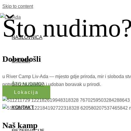
Skip to content
Što nudimo
NASLOVNICA
Dobrodošli
O NAMA
u River Camp Liv-Ada — mjesto gdje priroda, mir i sloboda stv
ŠTO NUDIMO?
potrebno za opušten i udoban boravak u prirodi.
Lokacija
KONTAKT
Naš kamp
REZERVACIJE