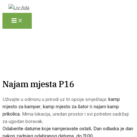
Main
Skip
Menu
to
content
Najam mjesta P16
Uživajte u odmoru u prirodi uz tri opcije smještaja:
kamp
mjesto za kamper
,
kamp mjesto za šator
ili
najam kamp
prikolica
. Mirna lokacija, uredan prostor i svi potrebni sadržaji
za ugodan boravak.
Odaberite datume koje namjeravate ostati. Dan odlaska je dan
nakon zadnjeg odabranog datuma, do 11:00.